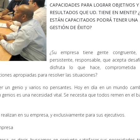
CAPACIDADES PARA LOGRAR OBJETIVOS Y
RESULTADOS QUE UD. TIENE EN MENTE? ¿
ESTÁN CAPACITADOS PODRÁ TENER UNA
GESTIÓN DE ÉXITO?
¿Su empresa tiene gente congruente, i
persistente, responsable, que acepta desaf
disfruta lo que hace, comprometida 
iones apropiadas para resolver las situaciones?
ner un genio y varios no pensantes. Hoy en día en un mundo camb
enios es una necesidad vital. Se necesita que todos remen en el b
realizan en su empresa, y exclusivamente para sus ejecutivos.
mpresa
esa, es decir, buscamos en conjunto satisfacer sus necesidades, 