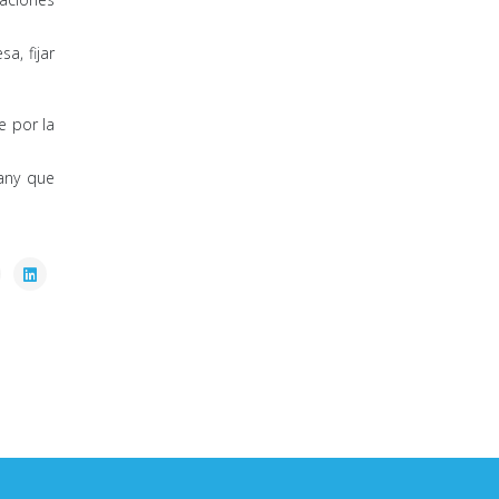
a, fijar
e por la
any que