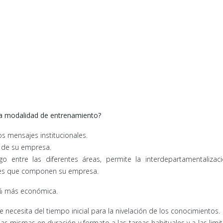
ta modalidad de entrenamiento?
s mensajes institucionales.
 de su empresa.
o entre las diferentes áreas, permite la interdepartamentalizaci
partes que componen su empresa.
0% más económica.
 necesita del tiempo inicial para la nivelación de los conocimientos.
as mismas en duración y formato a las tareas habituales y a las limi