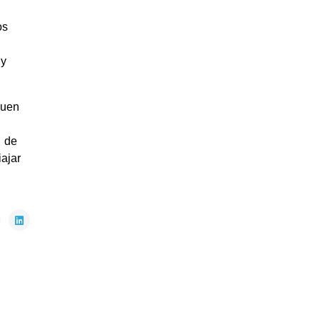
os
 y
buen
o de
iajar