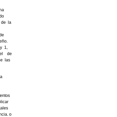
Una
ado
a de la
 de
eño.
 y 1,
ivel de
de las
ra
mentos
licar
tales
ncia. o