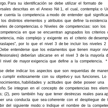
go. Para su identificación se debe utilizar el formato de
rsales descritas en el Anexo Në 1, el cual, contempla: o 
ue cuenta la competencia a modo de entender qué signific
 los distintos elementos y atributos que define la existenci
eles de competencias. o Niveles de competencias: son los
competencia en que se encuentran agrupados los criterios
etencia, más complejo y exigente es el criterio de desemp
aslapes”, por lo que el nivel 3 de be incluir los niveles 2
1. Debe entenderse que los estamentos que tienen mayor n
ofesionales) deberían ubicarse en el nivel 3 de la mayoría 
el nivel de mayor exigencia que define a la competencia. *
 se debe indicar los aspectos que son requeridas de mane
 cumplir exitosamente con su objetivo y sus funciones. Lo
conocimientos, habilidades y actitudes que debe poseer una
eño. Se integran en el concepto de competencias tres ele
s; (2), pero también hay que tener destrezas reales para ap
ener una conducta que sea coherente con el despliegue de 
bir del siguiente modo: o Indique el nombre de la compete