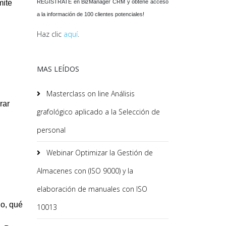
REGISTRATE en BizManager CRM y obtené acceso
mite
a la información de 100 clientes potenciales!
Haz clic
aquí
.
MAS LEÍDOS
Masterclass on line Análisis
erar
grafológico aplicado a la Selección de
personal
Webinar Optimizar la Gestión de
Almacenes con (ISO 9000) y la
elaboración de manuales con ISO
go, qué
10013