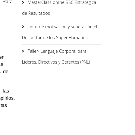
. Para
MasterClass online BSC Estratégica
de Resultados
Libro de motivación y superación El
Despertar de los Super Humanos
Taller- Lenguaje Corporal para
 en
Líderes, Directivos y Gerentes (PNL)
se
s del
 las
lirlos.
ntas