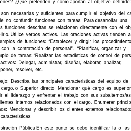
iones? ¿Qué pretenden y cómo aportan al objetivo definido
son necesarias y suficientes para cumplir el objetivo del c
e no confundir funciones con tareas. Para desarrollar una
as funciones descritas se relacionen directamente con el ob
irlo. Utilice verbos activos. Las oraciones activas tienden 
jemplos de funciones: .“Establecer y dirigir los procedimient
 con la contratación de personal”. “Planificar, organizar y
emplo de tareas: “Realizar las estadísticas de control de per
ivos: Delegar, administrar, diseñar, elaborar, analizar,
poner, resolver, etc.
bajo: Describa las principales características del equipo de
cargo. o Superior directo: Mencionar qué cargo es superio
 el liderazgo y enfrentar el trabajo con sus subalternos/as
clientes internos relacionados con el cargo. Enumerar princi
nos: Mencionar y describir los clientes externos relacionad
aracterísticas.
tración Pública En este punto se debe identificar la o las