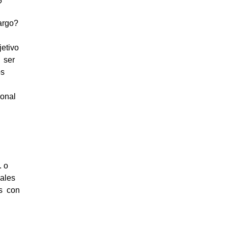
?
argo?
jetivo
a ser
os
sonal
r
. o
pales
os con